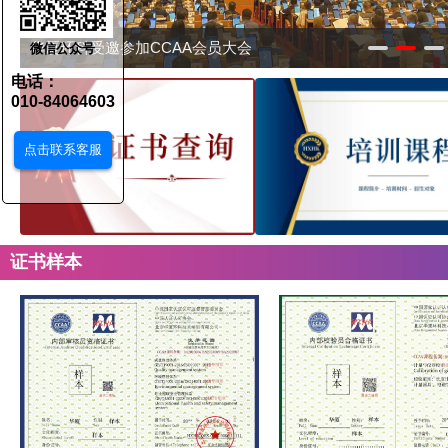
华厦环科受邀参加CCAA会员大会
微信公众号
电话：
010-84064603
点击联系客服
证书样本